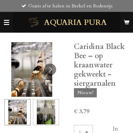
Gratis af te halen in Berkel en Rodenrijs
Ga
direct
AQUARIA PURA
naar
de
hoofdinhoud
Caridina Black
Bee – op
kraanwater
gekweekt -
siergarnalen
Nieuw!
€ 3,79
In