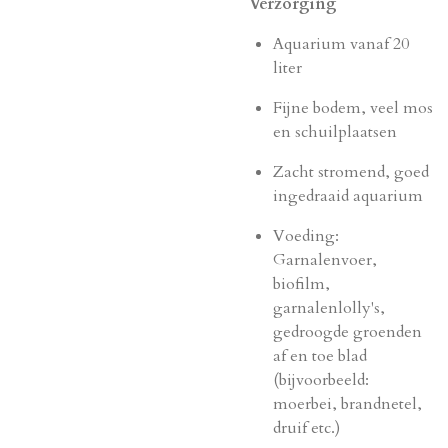
Verzorging
Aquarium vanaf 20
liter
Fijne bodem, veel mos
en schuilplaatsen
Zacht stromend, goed
ingedraaid aquarium
Voeding:
Garnalenvoer,
biofilm,
garnalenlolly's,
gedroogde groenden
af en toe blad
(bijvoorbeeld:
moerbei, brandnetel,
druif etc.)