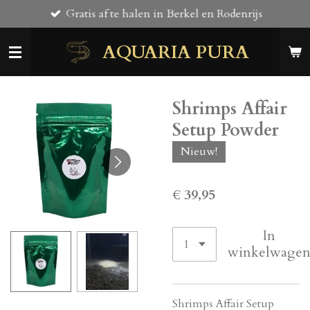
Gratis af te halen in Berkel en Rodenrijs
Ga
direct
AQUARIA PURA
naar
de
hoofdinhoud
Shrimps Affair
Setup Powder
Nieuw!
€ 39,95
In
winkelwage
Shrimps Affair Setup