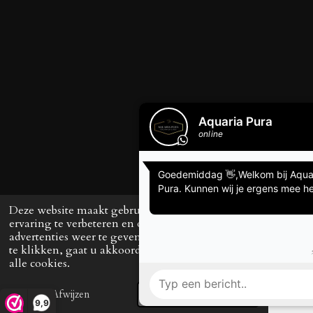
Deze website maakt gebruik van cookies om uw
ervaring te verbeteren en op maat gemaakte
advertenties weer te geven. Door op ‘Accepteren’
te klikken, gaat u akkoord met het gebruik van
alle cookies.
Afwijzen
Accepteren
E-mailadres
Telefoonnummer
TikTok
9,9