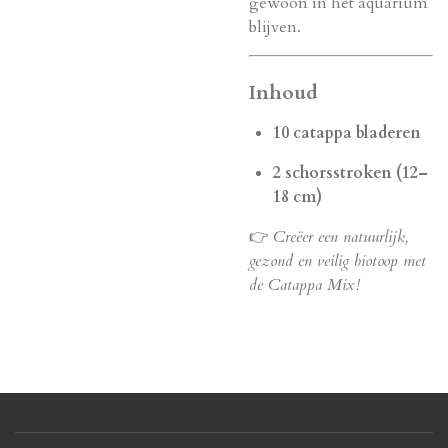
gewoon in het aquarium
blijven.
Inhoud
10 catappa bladeren
2 schorsstroken (12–
18 cm)
👉
Creëer een natuurlijk,
gezond en veilig biotoop met
de Catappa Mix!