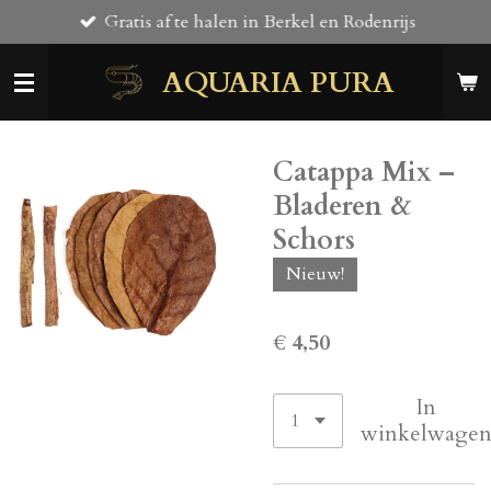
Gratis af te halen in Berkel en Rodenrijs
Ga
direct
AQUARIA PURA
naar
de
hoofdinhoud
Catappa Mix –
Bladeren &
Schors
Nieuw!
€ 4,50
In
winkelwage