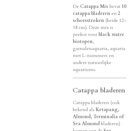
De
Catappa Mix
bevat
10
catappa bladeren
en
2
schorsstroken
(beide 12–
18 cm). Deze mix is
perfect voor
black water
biotopen
,
garnalenaquaria, aquaria
met L-nummers en
andere natuurlijke
aquariums.
Catappa bladeren
Catappa bladeren (ook
bekend als
Ketapang,
Almond, Terminalia of
Sea Almond
bladeren)
komen van de
Sea