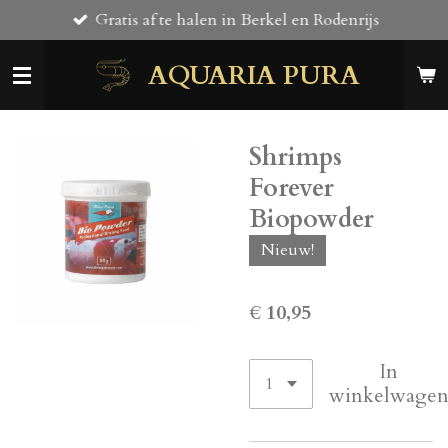
Gratis af te halen in Berkel en Rodenrijs
Ga
direct
AQUARIA PURA
naar
de
hoofdinhoud
Shrimps
Forever
Biopowder
Nieuw!
€ 10,95
In
winkelwage