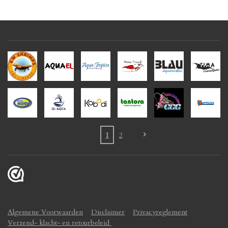
1
2
Algemene Voorwaarden
Disclaimer
Privacyreglement
Verzend- klacht- en retourbeleid