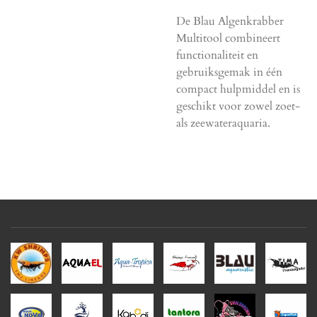
De Blau Algenkrabber
Multitool combineert
functionaliteit en
gebruiksgemak in één
compact hulpmiddel en is
geschikt voor zowel zoet-
als zeewateraquaria.