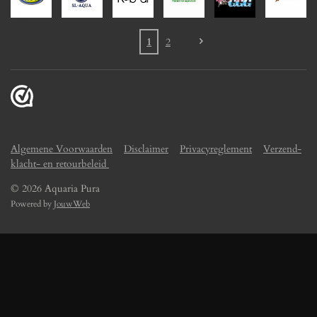
1
2
Algemene Voorwaarden
Disclaimer
Privacyreglement
Verzend-
klacht- en retourbeleid
© 2026 Aquaria Pura
Powered by
JouwWeb