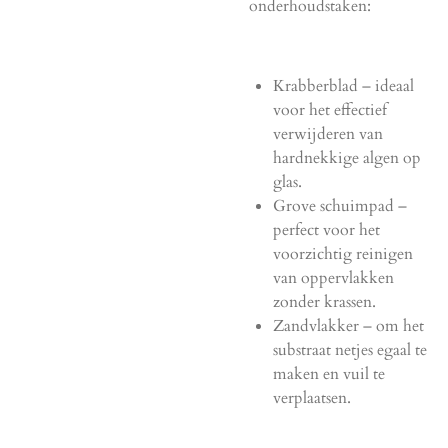
onderhoudstaken:
Krabberblad – ideaal
voor het effectief
verwijderen van
hardnekkige algen op
glas.
Grove schuimpad –
perfect voor het
voorzichtig reinigen
van oppervlakken
zonder krassen.
Zandvlakker – om het
substraat netjes egaal te
maken en vuil te
verplaatsen.