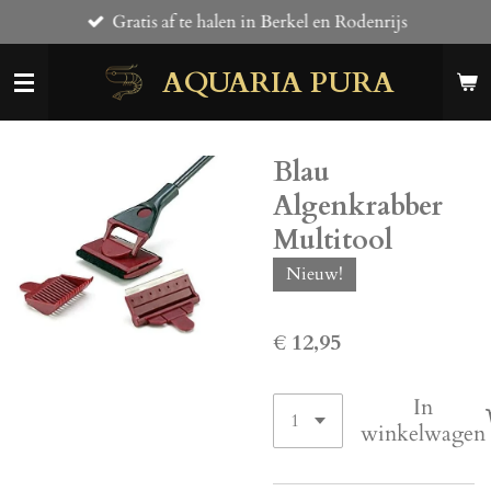
Gratis af te halen in Berkel en Rodenrijs
Ga
direct
AQUARIA PURA
naar
de
hoofdinhoud
Blau
Algenkrabber
Multitool
Nieuw!
€ 12,95
In
winkelwagen