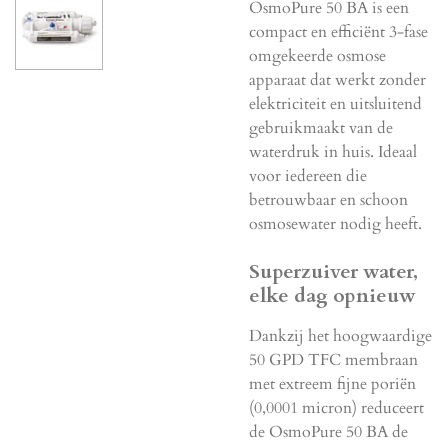
OsmoPure 50 BA is een
compact en efficiënt 3-fase
omgekeerde osmose
apparaat dat werkt zonder
elektriciteit en uitsluitend
gebruikmaakt van de
waterdruk in huis. Ideaal
voor iedereen die
betrouwbaar en schoon
osmosewater nodig heeft.
Superzuiver water,
elke dag opnieuw
Dankzij het hoogwaardige
50 GPD TFC membraan
met extreem fijne poriën
(0,0001 micron) reduceert
de OsmoPure 50 BA de