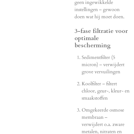
geen ingewikkelde
instellingen – gewoon
doen wat hij moet doen.
3-fase filtratie voor
optimale
bescherming
Sedimentfilter (5
micron) – verwijdert
grove vervuilingen
Koolfilter – filtert
chloor, geur-, kleur- en
smaakstoffen
Omgekeerde osmose
membraan –
verwijdert o.a. zware
metalen, nitraten en