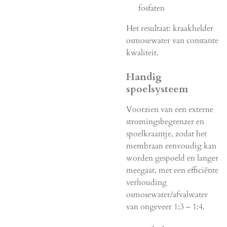
fosfaten
Het resultaat: kraakhelder
osmosewater van constante
kwaliteit.
Handig
spoelsysteem
Voorzien van een externe
stromingsbegrenzer en
spoelkraantje, zodat het
membraan eenvoudig kan
worden gespoeld en langer
meegaat, met een efficiënte
verhouding
osmosewater/afvalwater
van ongeveer 1:3 – 1:4.