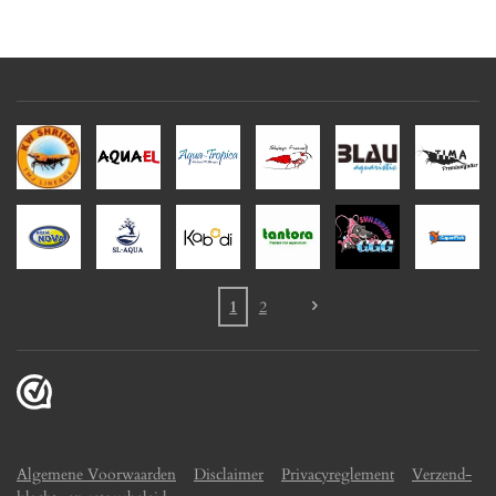
1
2
Algemene Voorwaarden
Disclaimer
Privacyreglement
Verzend-