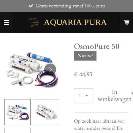
Gratis verzending vanaf 100,- euro
Ga
direct
AQUARIA PURA
naar
de
hoofdinhoud
OsmoPure 50
Nieuw!
€ 44,95
In
winkelwagen
Op zoek naar ultrazuiver
water zonder gedoe? De