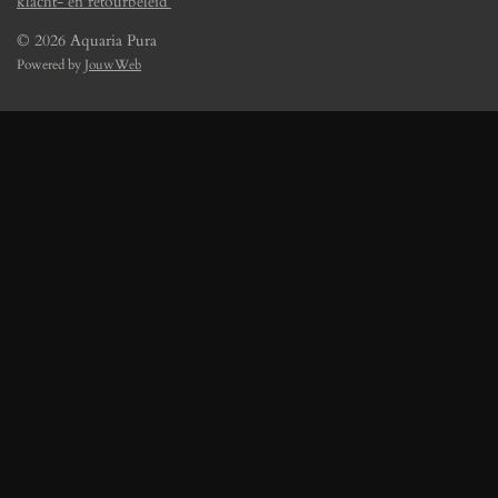
klacht- en retourbeleid
© 2026 Aquaria Pura
Powered by
JouwWeb