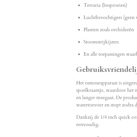
Terraria (besproeien)
Luchtbevochtigers (geen w
Planten zoals orchideeën
Stoomstrijkijzers
En alle toepassingen waar
Gebruiksvriendel
Het osmoseapparaat is uitger
spoelkraantje, waardoor he
en langer meegaat. De produc
watertoevoer en stopt zodra d
Dankzij de 1/4 inch quick conn
eenvoudig.