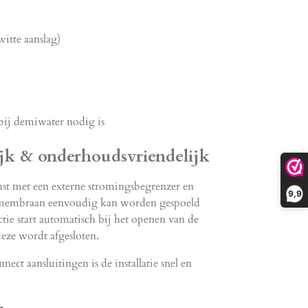
itte aanslag)
bij demiwater nodig is
ijk & onderhoudsvriendelijk
ust met een externe stromingsbegrenzer en
9,9
t membraan eenvoudig kan worden gespoeld
tie start automatisch bij het openen van de
eze wordt afgesloten.
ect aansluitingen is de installatie snel en