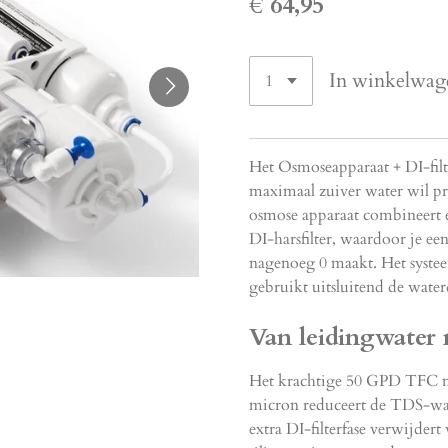
€ 64,95
In winkelwag
Het Osmoseapparaat + DI-filt
maximaal zuiver water wil p
osmose apparaat combineer
DI-harsfilter, waardoor je 
nagenoeg 0 maakt. Het systee
gebruikt uitsluitend de water
Van leidingwater
Het krachtige 50 GPD TFC m
micron reduceert de TDS-waa
extra DI-filterfase verwijdert 