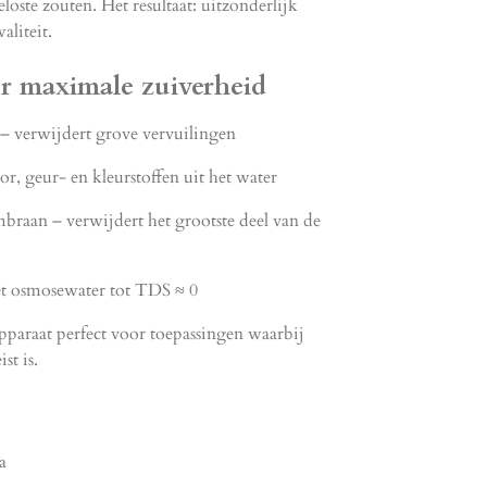
eloste zouten. Het resultaat: uitzonderlijk
aliteit.
oor maximale zuiverheid
 – verwijdert grove vervuilingen
oor, geur- en kleurstoffen uit het water
aan – verwijdert het grootste deel van de
 het osmosewater tot TDS ≈ 0
paraat perfect voor toepassingen waarbij
st is.
a