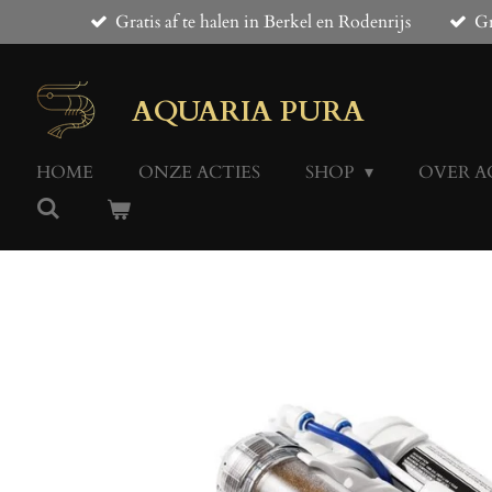
Gratis af te halen in Berkel en Rodenrijs
Gr
Ga
direct
naar
de
AQUARIA PURA
hoofdinhoud
HOME
ONZE ACTIES
SHOP
OVER A