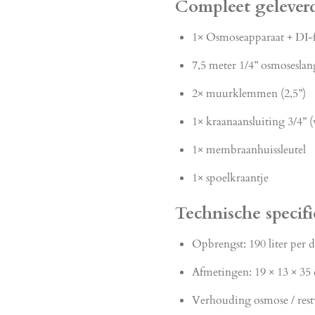
Compleet gelever
1× Osmoseapparaat + DI-f
7,5 meter 1/4” osmoseslan
2× muurklemmen (2,5”)
1× kraanaansluiting 3/4” 
1× membraanhuissleutel
1× spoelkraantje
Technische specifi
Opbrengst: 190 liter per d
Afmetingen: 19 × 13 × 35
Verhouding osmose / restw