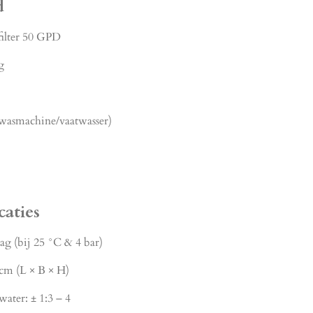
d
ilter 50 GPD
g
(wasmachine/vaatwasser)
caties
ag (bij 25 °C & 4 bar)
 cm (L × B × H)
ater: ± 1:3 – 4