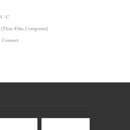
45 °C
(Thin-Film Composite)
k Connect