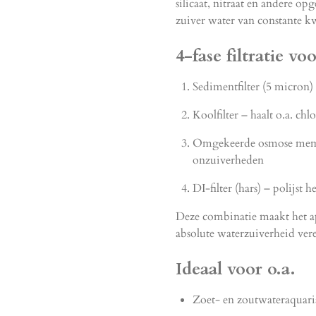
silicaat, nitraat en andere opg
zuiver water van constante kw
4-fase filtratie v
Sedimentfilter (5 micron)
Koolfilter – haalt o.a. chl
Omgekeerde osmose membr
onzuiverheden
DI-filter (hars) – polijst
Deze combinatie maakt het ap
absolute waterzuiverheid verei
Ideaal voor o.a.
Zoet- en zoutwateraquari