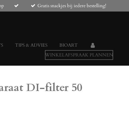
op
Gratis snackjes bij iedere bestelling!
WS
TIPS & ADVIES
BIOART
WINKELAFSPRAAK PLANNEN
aat DI-filter 50