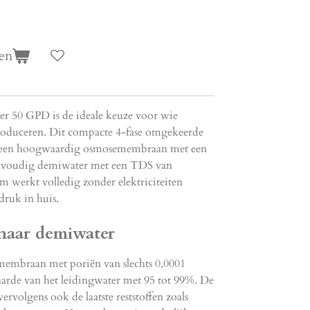
en
er 50 GPD is de ideale keuze voor wie
roduceren. Dit compacte 4-fase omgekeerde
t een hoogwaardig osmosemembraan met een
eenvoudig demiwater met een TDS van
m werkt volledig zonder elektriciteiten
druk in huis.
 naar demiwater
embraan met poriën van slechts 0,0001
rde van het leidingwater met 95 tot 99%. De
vervolgens ook de laatste reststoffen zoals