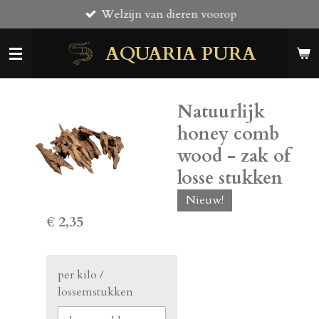
Welzijn van dieren voorop
Ga
direct
AQUARIA PURA
naar
de
hoofdinhoud
Natuurlijk
honey comb
wood - zak of
losse stukken
Nieuw!
€ 2,35
per kilo /
lossemstukken