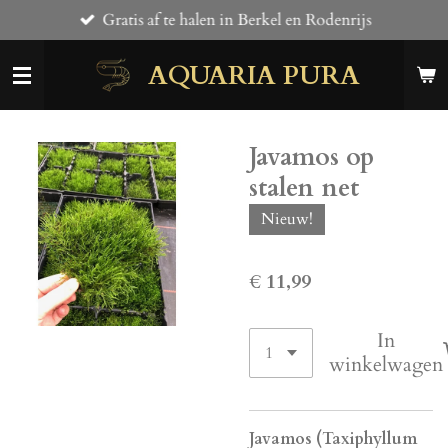
Gratis af te halen in Berkel en Rodenrijs
Ga
direct
AQUARIA PURA
naar
de
hoofdinhoud
Javamos op
stalen net
Nieuw!
€ 11,99
In
winkelwagen
Javamos (Taxiphyllum