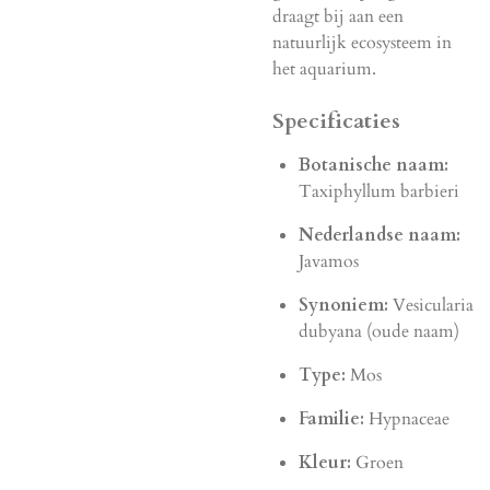
draagt bij aan een
natuurlijk ecosysteem in
het aquarium.
Specificaties
Botanische naam:
Taxiphyllum barbieri
Nederlandse naam:
Javamos
Synoniem:
Vesicularia
dubyana (oude naam)
Type:
Mos
Familie:
Hypnaceae
Kleur:
Groen