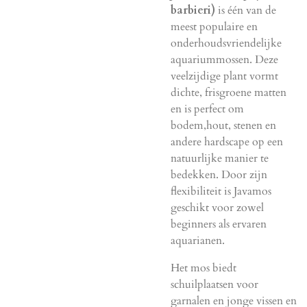
barbieri)
is één van de
meest populaire en
onderhoudsvriendelijke
aquarium­mossen. Deze
veelzijdige plant vormt
dichte, frisgroene matten
en is perfect om
bodem,hout, stenen en
andere hardscape op een
natuurlijke manier te
bedekken. Door zijn
flexibiliteit is Javamos
geschikt voor zowel
beginners als ervaren
aquarianen.
Het mos biedt
schuilplaatsen voor
garnalen en jonge vissen en