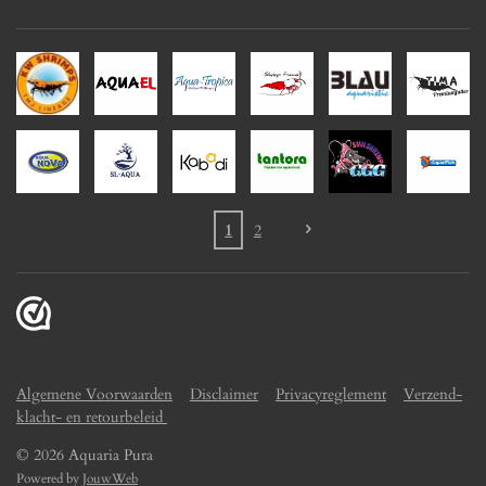
1
2
Algemene Voorwaarden
Disclaimer
Privacyreglement
Verzend-
klacht- en retourbeleid
© 2026 Aquaria Pura
Powered by
JouwWeb