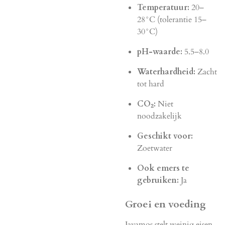
Temperatuur:
20–
28°C (tolerantie 15–
30°C)
pH-waarde:
5.5–8.0
Waterhardheid:
Zacht
tot hard
CO₂:
Niet
noodzakelijk
Geschikt voor:
Zoetwater
Ook emers te
gebruiken:
Ja
Groei en voeding
Javamos stelt weinig eisen