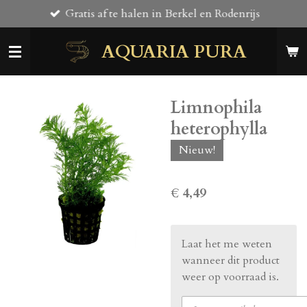
Gratis af te halen in Berkel en Rodenrijs
Ga
direct
AQUARIA PURA
naar
de
hoofdinhoud
Limnophila
heterophylla
Nieuw!
€ 4,49
Laat het me weten
wanneer dit product
weer op voorraad is.