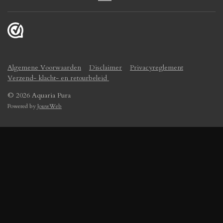
Algemene Voorwaarden
Disclaimer
Privacyreglement
Verzend- klacht- en retourbeleid
© 2026 Aquaria Pura
Powered by
JouwWeb