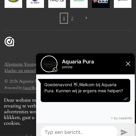
1
2
Algemene Voorwaarden
Disclaimer
Privacyreglement
Verzend-
klacht- en retourbeleid
© 2026 Aquaria Pura
Powered by
JouwWeb
Deze website maakt gebruik van cookies om uw
ervaring te verbeteren en op maat gemaakte
advertenties weer te geven. Door op ‘Accepteren’ te
klikken, gaat u akkoord met het gebruik van alle
cookies.