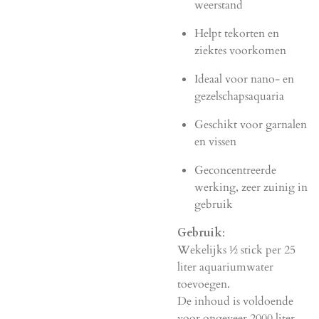
weerstand
Helpt tekorten en
ziektes voorkomen
Ideaal voor nano- en
gezelschapsaquaria
Geschikt voor garnalen
en vissen
Geconcentreerde
werking, zeer zuinig in
gebruik
Gebruik
:
Wekelijks ½ stick per 25
liter aquariumwater
toevoegen.
De inhoud is voldoende
voor ongeveer 2000 liter