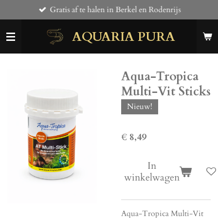
Gratis af te halen in Berkel en Rodenrijs
Ga
direct
AQUARIA PURA
naar
de
hoofdinhoud
Aqua-Tropica
Multi-Vit Sticks
Nieuw!
€ 8,49
In
winkelwagen
Aqua-Tropica Multi-Vit