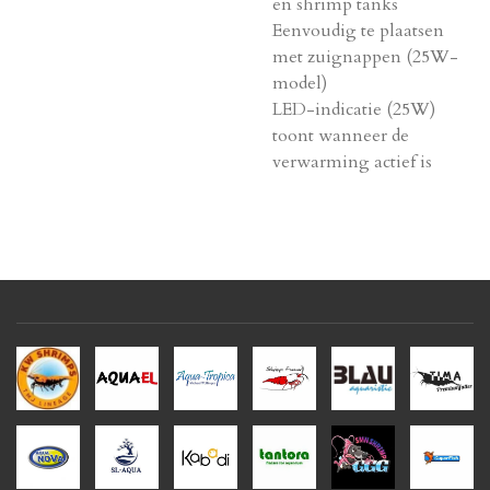
en shrimp tanks
Eenvoudig te plaatsen
met zuignappen (25W-
model)
LED-indicatie (25W)
toont wanneer de
verwarming actief is