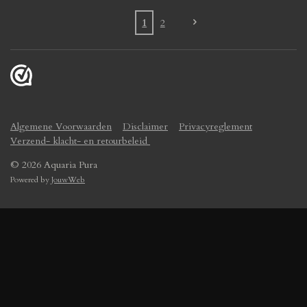
1
2
Algemene Voorwaarden
Disclaimer
Privacyreglement
Verzend- klacht- en retourbeleid
© 2026 Aquaria Pura
Powered by
JouwWeb