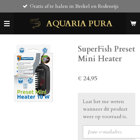
Gratis af te halen in Berkel en Rodenrijs
Ga
direct
AQUARIA PURA
naar
de
hoofdinhoud
SuperFish Preset
Mini Heater
€ 24,95
Laat het me weten
wanneer dit product
weer op voorraad is.