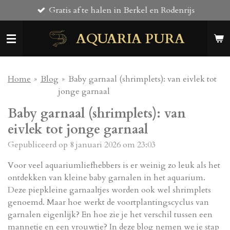
Gratis af te halen in Berkel en Rodenrijs
Ga
direct
AQUARIA PURA
naar
de
hoofdinhoud
Home
»
Blog
»
Baby garnaal (shrimplets): van eivlek tot
jonge garnaal
Baby garnaal (shrimplets): van
eivlek tot jonge garnaal
Gepubliceerd op 8 januari 2026 om 23:03
Voor veel aquariumliefhebbers is er weinig zo leuk als het
ontdekken van kleine baby garnalen in het aquarium.
Deze piepkleine garnaaltjes worden ook wel shrimplets
genoemd. Maar hoe werkt de voortplantingscyclus van
garnalen eigenlijk? En hoe zie je het verschil tussen een
mannetje en een vrouwtje? In deze blog nemen we je stap