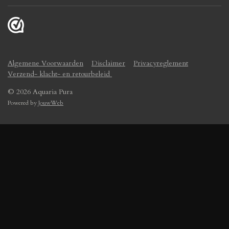
Algemene Voorwaarden
Disclaimer
Privacyreglement
Verzend- klacht- en retourbeleid
© 2026 Aquaria Pura
Powered by
JouwWeb