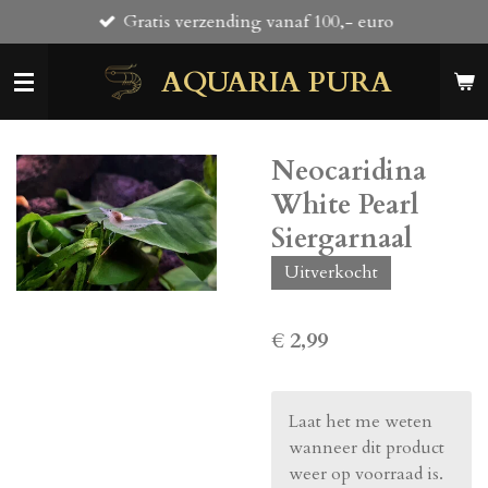
Gratis verzending vanaf 100,- euro
Ga
direct
AQUARIA PURA
naar
de
hoofdinhoud
Neocaridina
White Pearl
Siergarnaal
Uitverkocht
€ 2,99
Laat het me weten
wanneer dit product
weer op voorraad is.