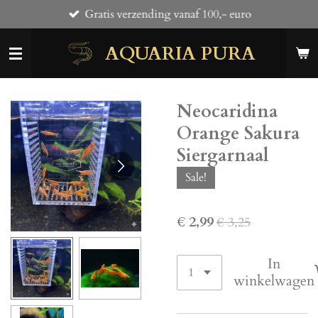
Gratis verzending vanaf 100,- euro
Ga
direct
AQUARIA PURA
naar
de
hoofdinhoud
Neocaridina
Orange Sakura
Siergarnaal
Sale!
€ 2,99
€ 3,25
In
winkelwagen