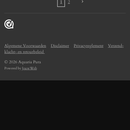
1
2
Algemene Voorwaarden
Disclaimer
Privacyreglement
Verzend-
klacht- en retourbeleid
© 2026 Aquaria Pura
Powered by
JouwWeb