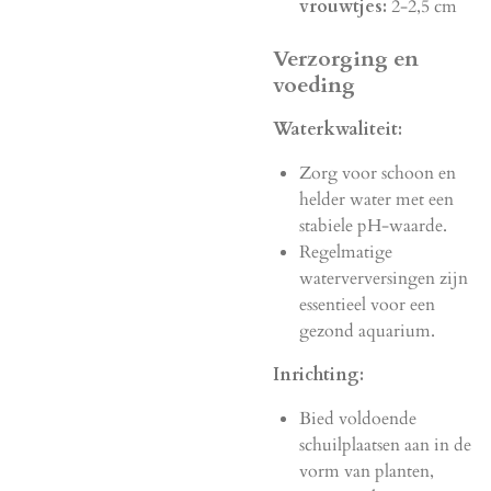
vrouwtjes:
2-2,5 cm
Verzorging en
voeding
Waterkwaliteit:
Zorg voor schoon en
helder water met een
stabiele pH-waarde.
Regelmatige
waterverversingen zijn
essentieel voor een
gezond aquarium.
Inrichting:
Bied voldoende
schuilplaatsen aan in de
vorm van planten,