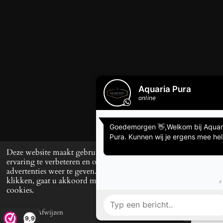
Deze website maakt gebruik van cookies om uw
ervaring te verbeteren en op maat gemaakte
advertenties weer te geven. Door op ‘Accepteren’ te
klikken, gaat u akkoord met het gebruik van alle
cookies.
Afwijzen
Accepteren
E-mailadres
Telefoonnummer
TikTok
W
9,9