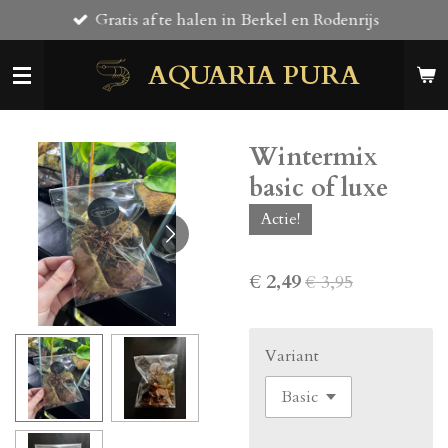
Gratis af te halen in Berkel en Rodenrijs
Ga
direct
AQUARIA PURA
naar
de
hoofdinhoud
Wintermix
basic of luxe
Actie!
€ 2,49
€ 3,95
Variant