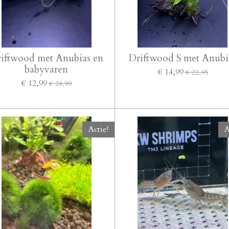
iftwood met Anubias en
Driftwood S met Anubi
babyvaren
€ 14,99
€ 22,95
€ 12,99
€ 24,99
Actie!
A