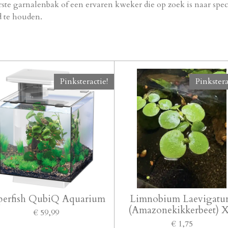
ste garnalenbak of een ervaren kweker die op zoek is naar spec
 te houden.
Pinksteractie!
Pinkstera
perfish QubiQ Aquarium
Limnobium Laevigat
(Amazonekikkerbeet) 
€ 59,99
€ 1,75