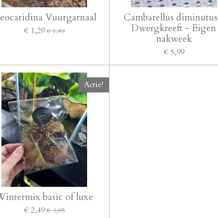
eocaridina Vuurgarnaal
Cambarellus diminutus
Dwergkreeft - Eigen
€ 1,29
€ 1,49
nakweek
€ 5,99
Actie!
intermix basic of luxe
€ 2,49
€ 3,95