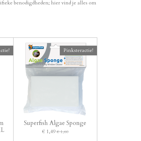
ifieke benodigdheden; hier vind je alles om
ctie!
Pinksteractie!
um
Superfish Algae Sponge
XL
€ 1,49
€ 1,60