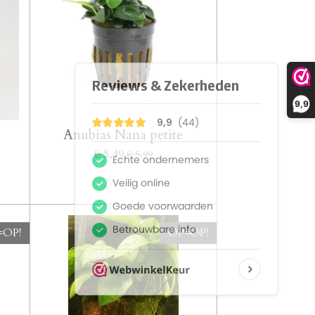
9,9
Anubias Nana petite
€ 5,49
€ 5,99
=OP!
OP=OP!