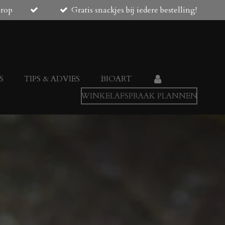
orop
Gratis snackjes bij iedere bestelling!
S
TIPS & ADVIES
BIOART
WINKELAFSPRAAK PLANNEN