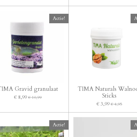
Actie!
A
TIMA Gravid granulaat
TIMA Naturals Walno
Sticks
€ 8,99
€ 10,99
€ 3,99
€ 4,95
Actie!
A