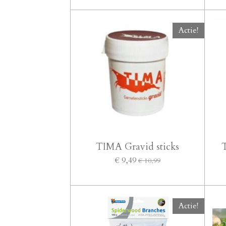
Actie!
TIMA Gravid sticks
€ 9,49
€ 10,99
Actie!