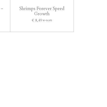
 -
Shrimps Forever Speed
Growth
€ 8,49
€ 9,95