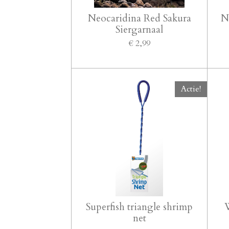
Neocaridina Red Sakura
N
Siergarnaal
€ 2,99
Actie!
Superfish triangle shrimp
W
net