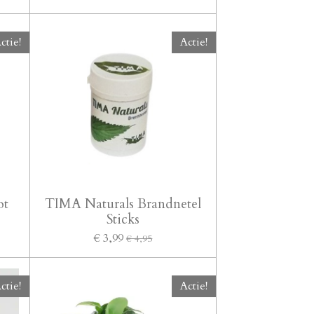
ctie!
Actie!
ot
TIMA Naturals Brandnetel
Sticks
€ 3,99
€ 4,95
ctie!
Actie!