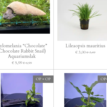
ylomelania “Chocolate”
Lileaopsis mauritius
Chocolate Rabbit Snail)
€ 3,00
€ 3,49
Aquariumslak
€ 5,99
€ 6,99
OP = OP
OP