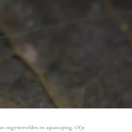
 van ongewervelden en aquascaping. Of je