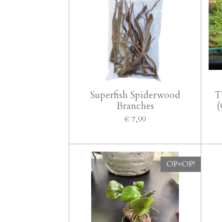
Superfish Spiderwood
T
Branches
(
€ 7,99
OP=OP!