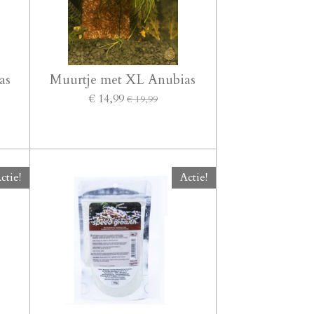
as
Muurtje met XL Anubias
€ 14,99
€ 19,99
ctie!
Actie!