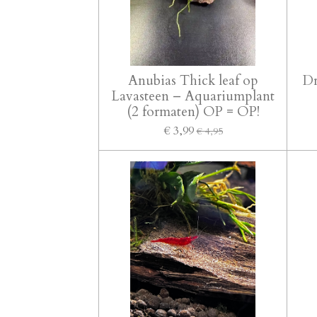
Anubias Thick leaf op
Dr
Lavasteen – Aquariumplant
(2 formaten) OP = OP!
€ 3,99
€ 4,95