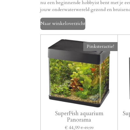
nu een beginnende hobbyist bent met je eer
jouw onderwaterwereld gezond en bruisend
Naar winkeloverzicht
Pinksteractie!
SuperFish aquarium
Su
Panorama
€ 44,99
€ 49,99