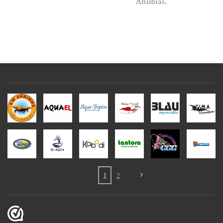
Anubias.
1
2