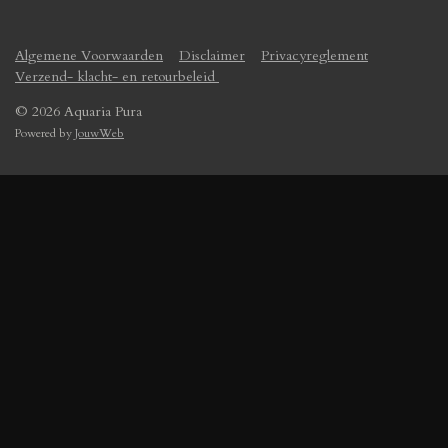
Algemene Voorwaarden
Disclaimer
Privacyreglement
Verzend- klacht- en retourbeleid
© 2026 Aquaria Pura
Powered by
JouwWeb