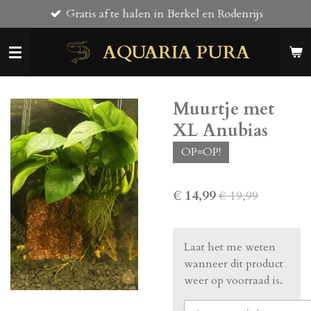
Gratis af te halen in Berkel en Rodenrijs
Ga
direct
AQUARIA PURA
naar
de
hoofdinhoud
Muurtje met
XL Anubias
OP=OP!
€ 14,99
€ 19,99
Laat het me weten
wanneer dit product
weer op voorraad is.