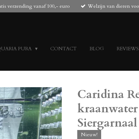
tis verzending vanaf 100,- euro
Welzijn van dieren vo
QUARIA PURA
CONTACT
BLOG
REVIEWS
Caridina Re
kraanwater
Siergarnaal
Nieuw!