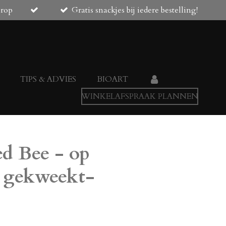
orop
Gratis snackjes bij iedere bestelling!
TIPS & ADVIES
BIOART
WINKELAFSPRAAK PLANNEN
d Bee - op
 gekweekt-