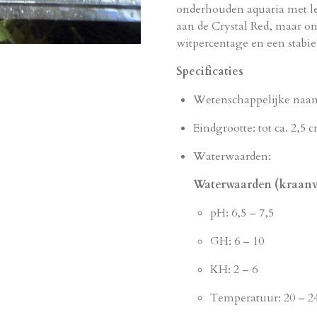
onderhouden aquaria met l
aan de Crystal Red, maar on
witpercentage en een stabie
Specificaties
Wetenschappelijke naa
Eindgrootte: tot ca. 2,5 
Waterwaarden:
Waterwaarden (kraanw
pH: 6,5 – 7,5
GH: 6 – 10
KH: 2 – 6
Temperatuur: 20 – 2