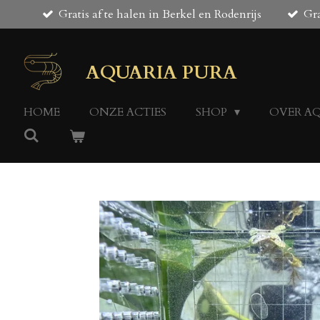
Gratis af te halen in Berkel en Rodenrijs
Gra
Ga
direct
naar
de
AQUARIA PURA
hoofdinhoud
HOME
ONZE ACTIES
SHOP
OVER A