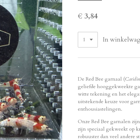
€ 3,84
In winkelwa
De Red Bee garnaal (
Caridin
geliefde hooggekweekte garn
witte tekening en het elega
uitstekende keuze voor gar
enthousiastelingen.
Onze Red Bee garnalen zijn
zijn speciaal gekweekt op k
robuuster dan veel andere 