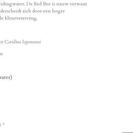
eidingwater. De Red Bee is nauw verwant
derscheidt zich door een hoger
le kleurvererving.
m
:
Caridina logemanni
cm
ater)
4 °