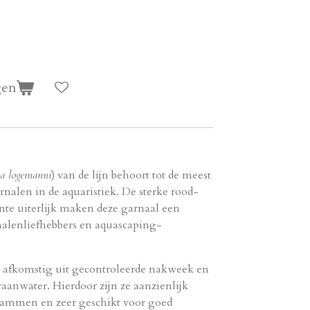
gen
a logemanni
) van de lijn behoort tot de meest
alen in de aquaristiek. De sterke rood-
nte uiterlijk maken deze garnaal een
nalenliefhebbers en aquascaping-
 afkomstig uit gecontroleerde nakweek en
raanwater. Hierdoor zijn ze aanzienlijk
stammen en zeer geschikt voor goed