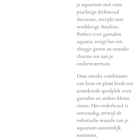
je aquarium met onze
prachtige driftwood
decoratie, verrijkt met
weelderige Anubias.
Perfect voor garnalen
aquaria, voegt het een
vleugje groen en rustieke
charme toe aan je
onderwatertuin.
Deze unieke combinatie
van hout en plant biedt een
uitstekende speelplek voor
garnalen en andere kleine
vissen. Het onderhoud is
eenvoudig, terwijl de
esthetische waarde van je
aquarium aanzienlijk
toeneemt.