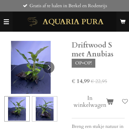
Gratis af te halen in Berkel en Rodenrijs
Ga
direct
AQUARIA PURA
naar
de
hoofdinhoud
Driftwood S
met Anubias
OP=OP!
€ 14,99
€ 22,95
In
winkelwagen
Breng een stukje natuur in