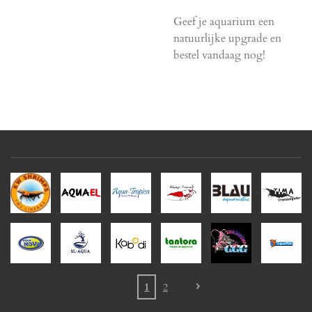
Geef je aquarium een
natuurlijke upgrade en
bestel vandaag nog!
1
2