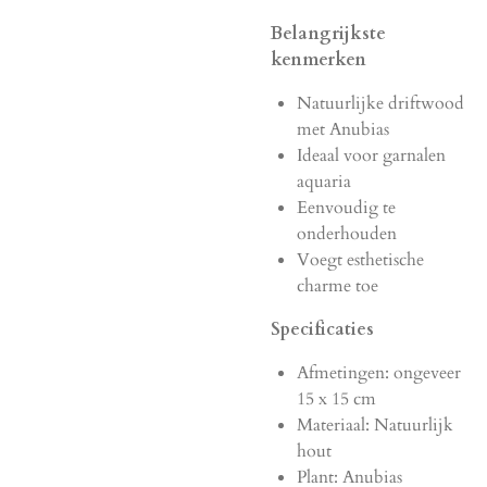
Belangrijkste
kenmerken
Natuurlijke driftwood
met Anubias
Ideaal voor garnalen
aquaria
Eenvoudig te
onderhouden
Voegt esthetische
charme toe
Specificaties
Afmetingen: ongeveer
15 x 15 cm
Materiaal: Natuurlijk
hout
Plant: Anubias