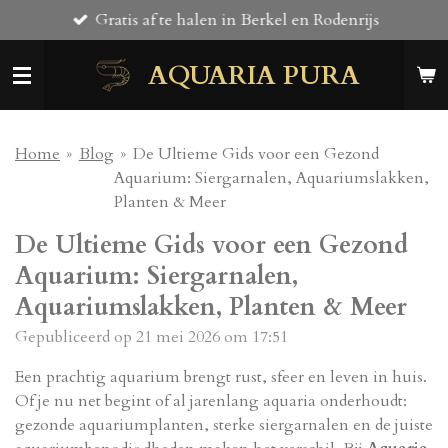
Gratis af te halen in Berkel en Rodenrijs
Ga
direct
AQUARIA PURA
naar
de
hoofdinhoud
Home
»
Blog
»
De Ultieme Gids voor een Gezond
Aquarium: Siergarnalen, Aquariumslakken,
Planten & Meer
De Ultieme Gids voor een Gezond
Aquarium: Siergarnalen,
Aquariumslakken, Planten & Meer
Gepubliceerd op 21 mei 2026 om 17:51
Een prachtig aquarium brengt rust, sfeer en leven in huis.
Of je nu net begint of al jarenlang aquaria onderhoudt:
gezonde aquariumplanten, sterke siergarnalen en de juiste