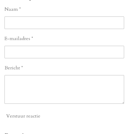
n
e
n
Naam *
E-mailadres *
Bericht *
Verstuur reactie