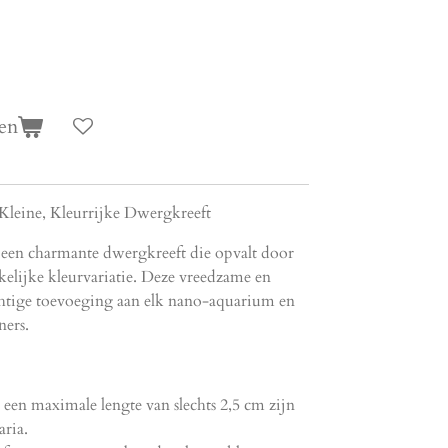
en
Kleine, Kleurrijke Dwergkreeft
 een charmante dwergkreeft die opvalt door
kelijke kleurvariatie. Deze vreedzame en
achtige toevoeging aan elk nano-aquarium en
ners.
:
een maximale lengte van slechts 2,5 cm zijn
aria.