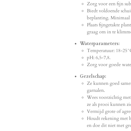
Zorg voor een fijn subs
Biedt voldoende schui
beplanting. Minimaal 2
Plaats fijngetakte pla
graag om in te klimm
Waterparameters:
Temperatuur: 18-25°
pH: 6,5-7,8.
Zorg voor goede water
Gezelschap:
Ze kunnen goed samen
garnalen.
Wees voorzichtig met
ze als prooi kunnen zi
Vermijd grote of agres
Houdt rekening met h
en doe dit niet met gr