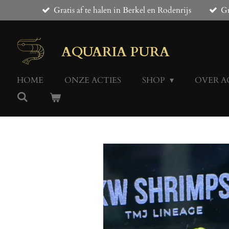
Gratis af te halen in Berkel en Rodenrijs
Gr
Ga
direct
naar
de
AQUARIA PURA
hoofdinhoud
HOME
ONZE ACTIES
SHOP
OVER A