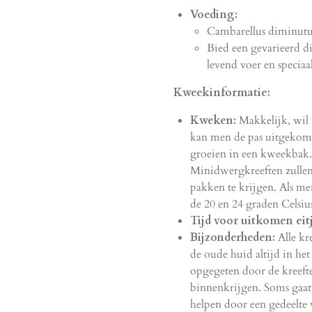
Voeding:
Cambarellus diminutus 
Bied een gevarieerd di
levend voer en speciaa
Kweekinformatie:
Kweken:
Makkelijk, wil
kan men de pas uitgekomen
groeien in een kweekbak.
Minidwergkreeften zullen 
pakken te krijgen. Als m
de 20 en 24 graden Celsiu
Tijd voor uitkomen eitj
Bijzonderheden:
Alle kre
de oude huid altijd in h
opgegeten door de kreeft
binnenkrijgen. Soms gaat
helpen door een gedeelte 