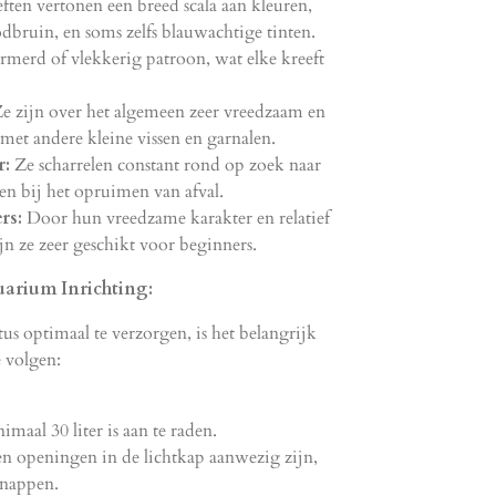
ften vertonen een breed scala aan kleuren,
dbruin, en soms zelfs blauwachtige tinten.
merd of vlekkerig patroon, wat elke kreeft
e zijn over het algemeen zeer vreedzaam en
et andere kleine vissen en garnalen.
r:
Ze scharrelen constant rond op zoek naar
en bij het opruimen van afval.
rs:
Door hun vreedzame karakter en relatief
n ze zeer geschikt voor beginners.
arium Inrichting:
 optimaal te verzorgen, is het belangrijk
e volgen:
aal 30 liter is aan te raden.
en openingen in de lichtkap aanwezig zijn,
snappen.