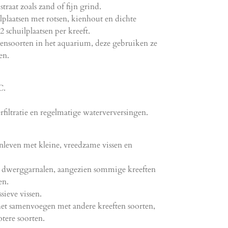
traat zoals zand of fijn grind.
lplaatsen met rotsen, kienhout en dichte
 schuilplaatsen per kreeft.
ntensoorten in het aquarium, deze gebruiken ze
en.
C.
filtratie en regelmatige waterverversingen.
leven met kleine, vreedzame vissen en
 dwerggarnalen, aangezien sommige kreeften
en.
sieve vissen.
et samenvoegen met andere kreeften soorten,
otere soorten.