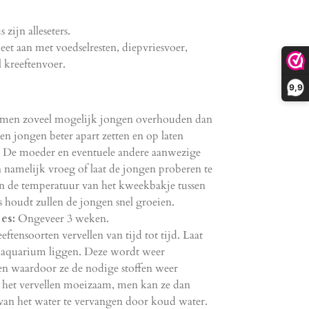
zijn alleseters.
eet aan met voedselresten, diepvriesvoer,
l kreeftenvoer.
9,9
 men zoveel mogelijk jongen overhouden dan
 jongen beter apart zetten en op laten
 De moeder en eventuele andere aanwezige
namelijk vroeg of laat de jongen proberen te
en de temperatuur van het kweekbakje tussen
s houdt zullen de jongen snel groeien.
es:
Ongeveer 3 weken.
eftensoorten vervellen van tijd tot tijd. Laat
et aquarium liggen. Deze wordt weer
en waardoor ze de nodige stoffen weer
 het vervellen moeizaam, men kan ze dan
van het water te vervangen door koud water.