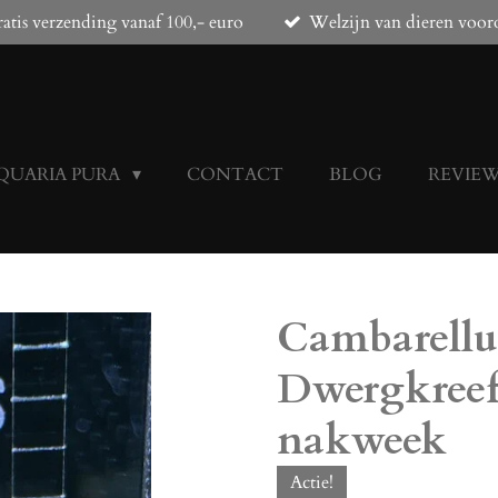
atis verzending vanaf 100,- euro
Welzijn van dieren voor
QUARIA PURA
CONTACT
BLOG
REVIE
Cambarellu
Dwergkreef
nakweek
Actie!