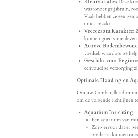
Kleurvariatie:
Deze kree
waaronder grijsbruin, roo
Vaak hebben ze een gemar
uniek maakt.
Vreedzaam Karakter:
Z
kunnen goed samenleven m
Actieve Bodembewone
voedsel, waardoor ze help
Geschikt voor Beginne
eenvoudige verzorging zij
Optimale Houding en Aqu
Om uw Cambarellus diminutus
om de volgende richtlijnen t
Aquarium Inrichting:
Een aquarium van minim
Zorg ervoor dat er ge
omdat ze kunnen ont