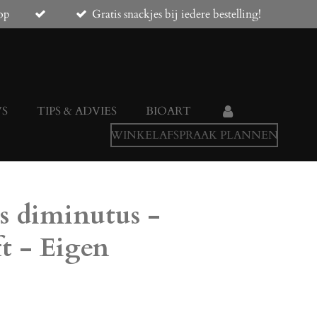
op
Gratis snackjes bij iedere bestelling!
WS
TIPS & ADVIES
BIOART
WINKELAFSPRAAK PLANNEN
s diminutus -
t - Eigen